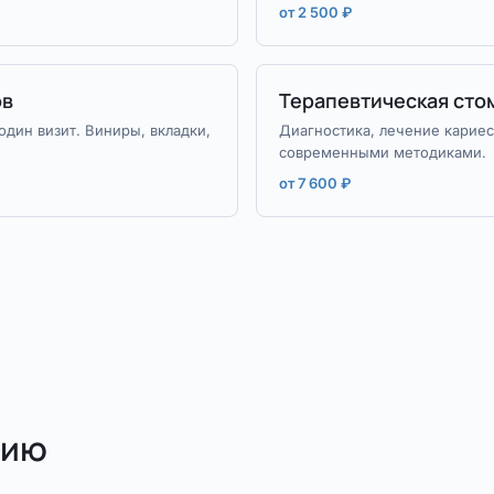
от 2 500 ₽
ов
Терапевтическая сто
дин визит. Виниры, вкладки,
Диагностика, лечение кариес
современными методиками.
от 7 600 ₽
нию