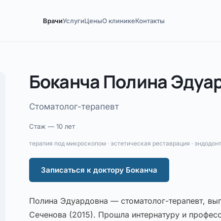
Врачи
Услуги
Цены
О клинике
Контакты
Боканча Полина Эдуа
Стоматолог-терапевт
Стаж — 10 лет
терапия под микроскопом · эстетическая реставрация · эндодонт
Записаться к доктору Боканча
Полина Эдуардовна — стоматолог-терапевт, вы
Сеченова (2015). Прошла интернатуру и профес