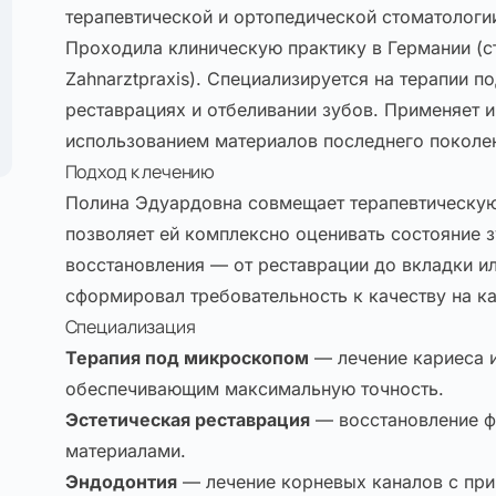
терапевтической и ортопедической стоматологии
Проходила клиническую практику в Германии (с
Zahnarztpraxis). Специализируется на терапии п
реставрациях и отбеливании зубов. Применяет 
использованием материалов последнего поколе
Подход к лечению
Полина Эдуардовна совмещает терапевтическую
позволяет ей комплексно оценивать состояние 
восстановления — от реставрации до вкладки ил
сформировал требовательность к качеству на к
Специализация
Терапия под микроскопом
— лечение кариеса и
обеспечивающим максимальную точность.
Эстетическая реставрация
— восстановление ф
материалами.
Эндодонтия
— лечение корневых каналов с пр