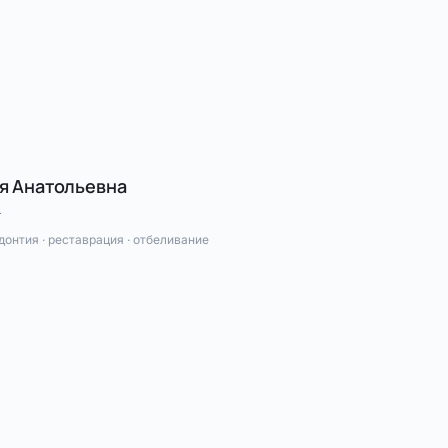
я Анатольевна
т
донтия · реставрация · отбеливание