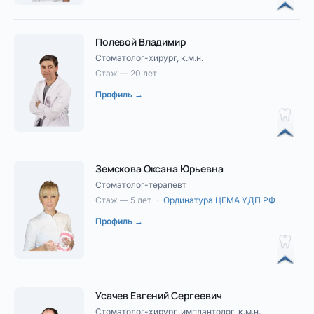
Полевой Владимир
Стоматолог-хирург, к.м.н.
Стаж — 20 лет
Профиль →
Земскова Оксана Юрьевна
Стоматолог-терапевт
Стаж — 5 лет
·
Ординатура ЦГМА УДП РФ
Профиль →
Усачев Евгений Сергеевич
Стоматолог-хирург, имплантолог, к.м.н.