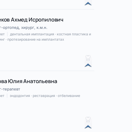
ков Ахмед Исропилович
-ортопед, хирург, к.м.н.
лет
|
дентальная имплантация · костная пластика и
нг · протезирование на имплантатах
ва Юлия Анатольевна
г-терапевт
лет
|
эндодонтия · реставрация · отбеливание