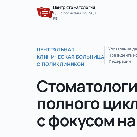
Перейти к содержимому
Центр стоматологии
ЦКБ с поликлиникой УДП
РФ
ЦЕНТРАЛЬНАЯ
Управления д
Президента Р
КЛИНИЧЕСКАЯ БОЛЬНИЦА
Федерации
С ПОЛИКЛИНИКОЙ
Стоматолог
полного цик
с фокусом на