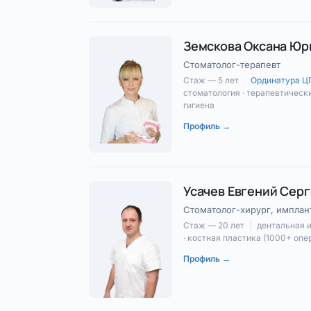
Земскова Оксана Юр
Стоматолог-терапевт
Стаж — 5 лет
·
Ординатура 
стоматология · терапевтическ
гигиена
Профиль →
Усачев Евгений Сер
Стоматолог-хирург, имплант
Стаж — 20 лет
|
дентальная 
· костная пластика (1000+ опе
Профиль →