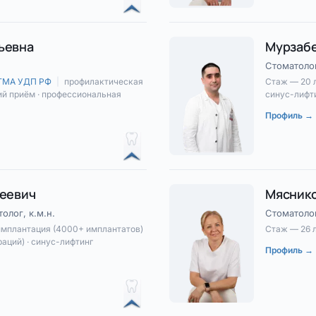
ьевна
Мурзабе
Стоматолог
ЦГМА УДП РФ
|
профилактическая
Стаж — 20 
ий приём · профессиональная
синус-лифти
Профиль →
геевич
Мяснико
олог, к.м.н.
Стоматоло
имплантация (4000+ имплантатов)
Стаж — 26 
раций) · синус-лифтинг
Профиль →