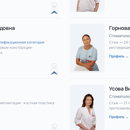
идовна
Горнова
Стоматоло
лификационная категория
|
Стаж — 24 
овые конструкции ·
реставрация
ах
Профиль →
Усова В
Стоматоло
мплантация · костная пластика ·
Стаж — 21 
протезирова
Профиль →