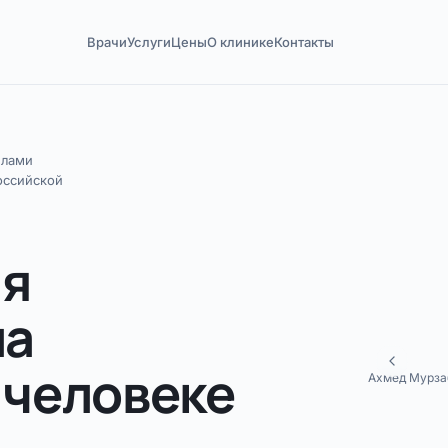
Врачи
Услуги
Цены
О клинике
Контакты
елами
оссийской
ия
ла
 человеке
Ахмед Мурзаб