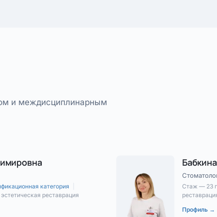
том и междисциплинарным
димировна
Бабкина
Стоматоло
ификационная категория
|
Стаж — 23 
· эстетическая реставрация
реставрация
Профиль →