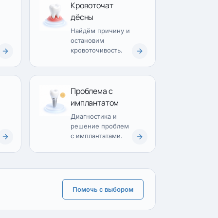
Кровоточат
дёсны
Найдём причину и
остановим
кровоточивость.
Проблема с
имплантатом
Диагностика и
решение проблем
с имплантатами.
Помочь с выбором