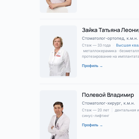
Зайка Татьяна Леон
Стоматолог-ортопед, к.м.н.
Стаж — 33 года
·
Высшая ква
металлокерамика · безметалл
протезирование на имплантат
Профиль →
Полевой Владимир
Стоматолог-хирург, к.м.н.
Стаж — 20 лет
|
дентальная и
синус-лифтинг
Профиль →