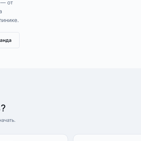
 — от
а
линике.
анда
ь?
ачать.