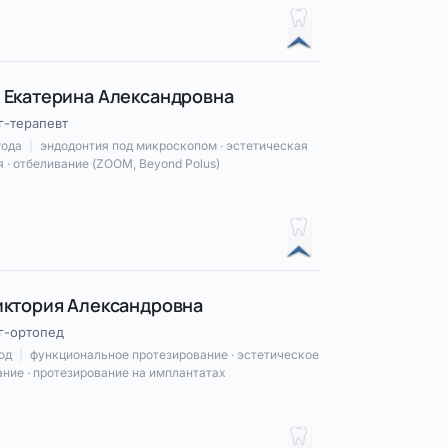
 Екатерина Александровна
г-терапевт
года
|
эндодонтия под микроскопом · эстетическая
 · отбеливание (ZOOM, Beyond Polus)
иктория Александровна
г-ортопед
год
|
функциональное протезирование · эстетическое
ние · протезирование на имплантатах