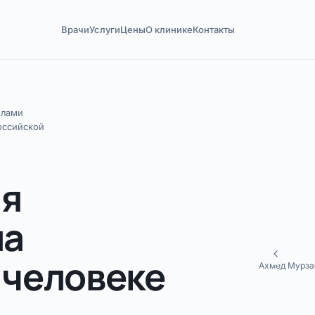
Врачи
Услуги
Цены
О клинике
Контакты
елами
оссийской
ия
ла
 человеке
Ахмед Мурзаб