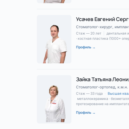
Усачев Евгений Сер
Стоматолог-хирург, имплант
Стаж — 20 лет
|
дентальная 
· костная пластика (1000+ опе
Профиль →
Зайка Татьяна Леон
Стоматолог-ортопед, к.м.н.
Стаж — 33 года
·
Высшая ква
металлокерамика · безметалл
протезирование на имплантат
Профиль →