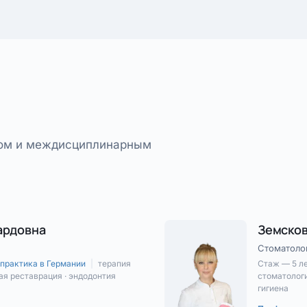
том и междисциплинарным
ардовна
Земсков
Стоматоло
практика в Германии
|
терапия
Стаж — 5 л
ая реставрация · эндодонтия
стоматологи
гигиена