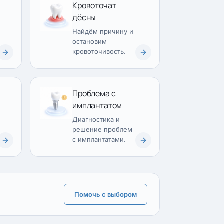
Кровоточат
дёсны
Найдём причину и
остановим
кровоточивость.
Проблема с
имплантатом
Диагностика и
решение проблем
с имплантатами.
Помочь с выбором