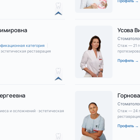
Профиль →
димировна
Усова В
Стоматоло
ификационная категория
|
Стаж — 21 
· эстетическая реставрация
протезирова
Профиль →
Сергеевна
Горнова
Стоматоло
иеса и осложнений · эстетическая
Стаж — 24 
реставрация
Профиль →