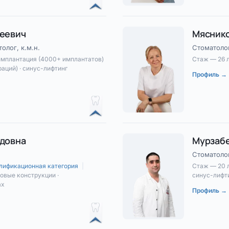
геевич
Мяснико
олог, к.м.н.
Стоматоло
имплантация (4000+ имплантатов)
Стаж — 26 
раций) · синус-лифтинг
Профиль →
идовна
Мурзабе
Стоматолог
лификационная категория
|
Стаж — 20 
овые конструкции ·
синус-лифти
ах
Профиль →