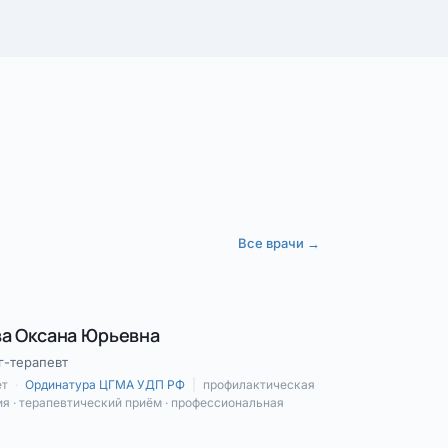
Все врачи →
а Оксана Юрьевна
г-терапевт
ет
·
Ординатура ЦГМА УДП РФ
|
профилактическая
я · терапевтический приём · профессиональная