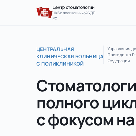
Перейти к содержимому
Центр стоматологии
ЦКБ с поликлиникой УДП
РФ
ЦЕНТРАЛЬНАЯ
Управления д
Президента Р
КЛИНИЧЕСКАЯ БОЛЬНИЦА
Федерации
С ПОЛИКЛИНИКОЙ
Стоматолог
полного цик
с фокусом на