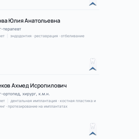
ва Юлия Анатольевна
г-терапевт
лет
|
эндодонтия · реставрация · отбеливание
ков Ахмед Исропилович
-ортопед, хирург, к.м.н.
лет
|
дентальная имплантация · костная пластика и
нг · протезирование на имплантатах