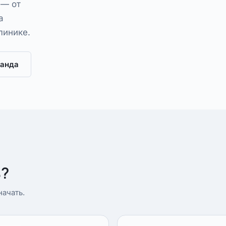
 — от
а
линике.
анда
ь?
ачать.