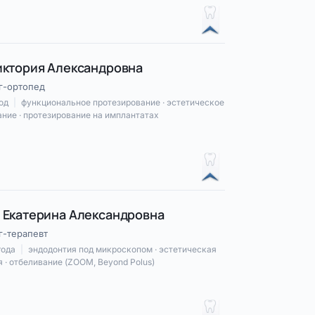
иктория Александровна
г-ортопед
год
|
функциональное протезирование · эстетическое
ние · протезирование на имплантатах
 Екатерина Александровна
г-терапевт
года
|
эндодонтия под микроскопом · эстетическая
 · отбеливание (ZOOM, Beyond Polus)