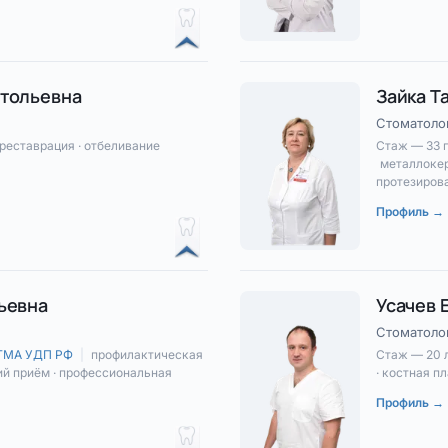
тольевна
Зайка Т
Стоматолог
 реставрация · отбеливание
Стаж — 33 
металлокер
протезиров
Профиль →
ьевна
Усачев 
Стоматолог
ЦГМА УДП РФ
|
профилактическая
Стаж — 20 
ий приём · профессиональная
· костная п
Профиль →