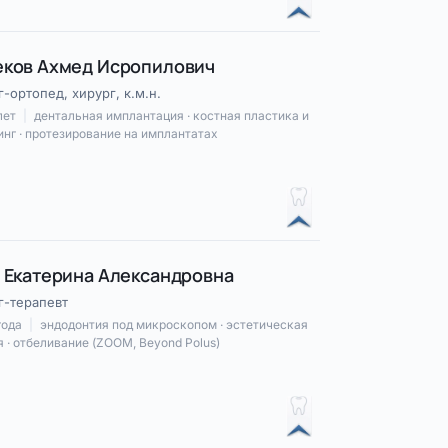
ков Ахмед Исропилович
-ортопед, хирург, к.м.н.
лет
|
дентальная имплантация · костная пластика и
нг · протезирование на имплантатах
 Екатерина Александровна
г-терапевт
года
|
эндодонтия под микроскопом · эстетическая
 · отбеливание (ZOOM, Beyond Polus)