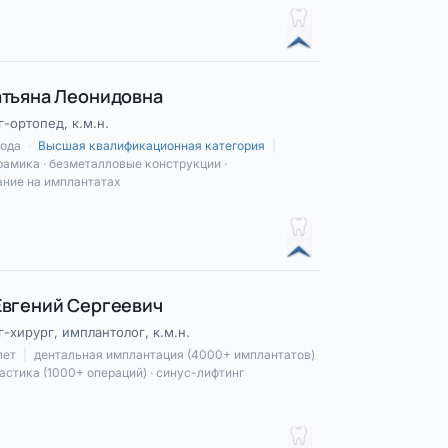
атьяна Леонидовна
-ортопед, к.м.н.
года
·
Высшая квалификационная категория
|
амика · безметалловые конструкции ·
ание на имплантатах
Евгений Сергеевич
-хирург, имплантолог, к.м.н.
лет
|
дентальная имплантация (4000+ имплантатов)
ластика (1000+ операций) · синус-лифтинг