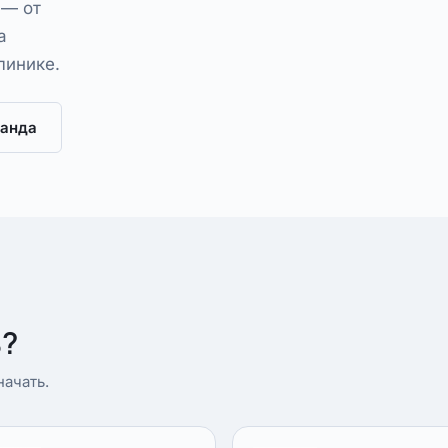
 — от
а
линике.
анда
ь?
ачать.