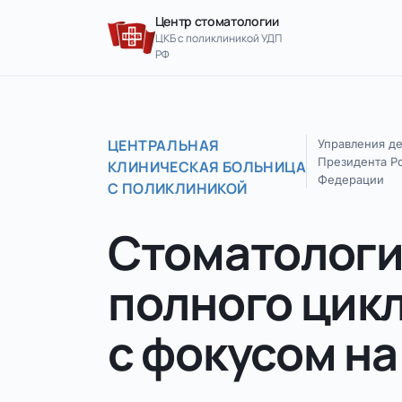
Перейти к содержимому
Центр стоматологии
ЦКБ с поликлиникой УДП
РФ
ЦЕНТРАЛЬНАЯ
Управления д
Президента Р
КЛИНИЧЕСКАЯ БОЛЬНИЦА
Федерации
С ПОЛИКЛИНИКОЙ
Стоматолог
полного цик
с фокусом на