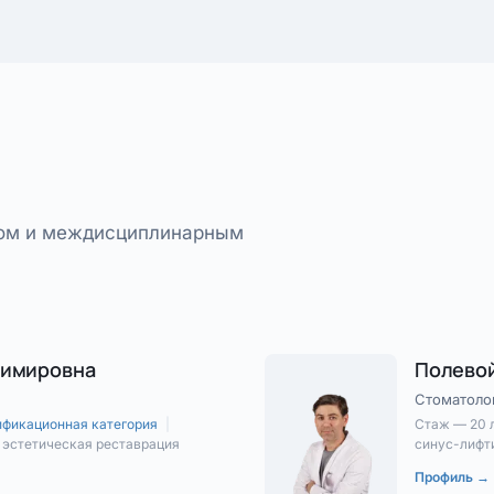
том и междисциплинарным
димировна
Полево
Стоматолог
ификационная категория
|
Стаж — 20 
· эстетическая реставрация
синус-лифт
Профиль →