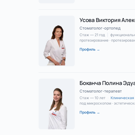
Усова Виктория Але
Стоматолог-ортопед
Стаж — 21 год
|
функциональн
протезирование · протезирова
Профиль →
Боканча Полина Эду
Стоматолог-терапевт
Стаж — 10 лет
·
Клиническая 
под микроскопом · эстетическ
Профиль →