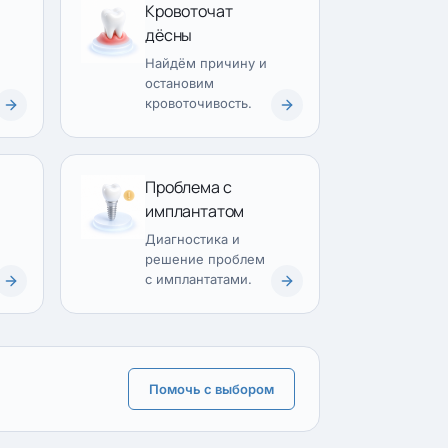
Кровоточат
дёсны
Найдём причину и
остановим
кровоточивость.
Проблема с
имплантатом
Диагностика и
решение проблем
с имплантатами.
Помочь с выбором