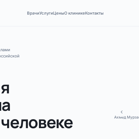
Врачи
Услуги
Цены
О клинике
Контакты
елами
оссийской
ия
ла
 человеке
Ахмед Мурзаб