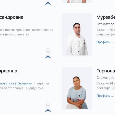
ксандровна
Мурзабе
Стоматолог
ое протезирование · эстетическое
Стаж — 20 
ние на имплантатах
синус-лифти
Профиль →
ардовна
Горнова
Стоматоло
практика в Германии
|
терапия
Стаж — 24 
ая реставрация · эндодонтия
реставрация
Профиль →